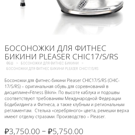
БОСОНОЖКИ ДЛЯ ФИТНЕС
БИКИНИ PLEASER CHIC17/S/RS
>
>
ФБШ
БОСОНОЖКИ ДЛЯ ФИТНЕС БИКИНИ
БОСОНОЖКИ ДЛЯ ФИТНЕС БИКИНИ PLEASER CHIC17/S/RS
Босоножки для фитнес-бикини Pleaser CHIC17/S/RS (CHIC-
17/S/RS) – оригинальная обувь для соревнований в
дисциплине«Fitness Bikini». По высоте каблука и подошвы
соответствуют требованиям Международной Федерации
Бодибилдинга и Фитнеса, а также клубным и региональным
регламентам. Стелька «серебряного» цвета, ремешки верха
имеют отделку стразами. Производство – Pleaser.
₽
3,750.00
₽
5,750.00
–