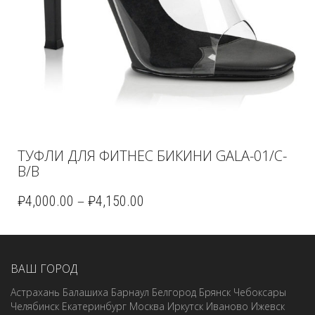
ТУФЛИ ДЛЯ ФИТНЕС БИКИНИ GALA-01/C-
B/B
–
₽
4,000.00
₽
4,150.00
ВАШ ГОРОД
Астрахань
Балашиха
Барнаул
Белгород
Брянск
Чебоксары
Челябинск
Екатеринбург
Москва
Иркутск
Иваново
Ижевск