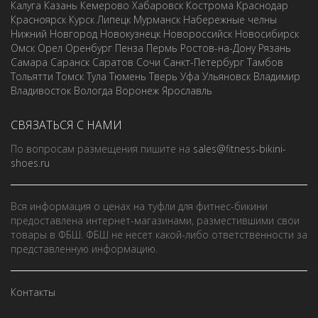
Калуга
Казань
Кемерово
Хабаровск
Кострома
Краснодар
Красноярск
Курск
Липецк
Мурманск
Набережные челны
Нижний Новгород
Новокузнецк
Новороссийск
Новосибирск
Омск
Орел
Оренбург
Пенза
Пермь
Ростов-на-Дону
Рязань
Самара
Саранск
Саратов
Сочи
Санкт-Петербург
Тамбов
Тольятти
Томск
Тула
Тюмень
Тверь
Уфа
Ульяновск
Владимир
Владивосток
Вологда
Воронеж
Ярославль
СВЯЗАТЬСЯ С НАМИ
По вопросам размещения пишите на
sales@fitness-bikini-
shoes.ru
Вся информация о ценах на туфли для фитнес-бикини
предоставлена интернет-магазинами, разместившими свои
товары в ФБШ. ФБШ не несет какой-либо ответственности за
представленную информацию.
Контакты