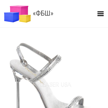
«ФБШ»
Показать меню