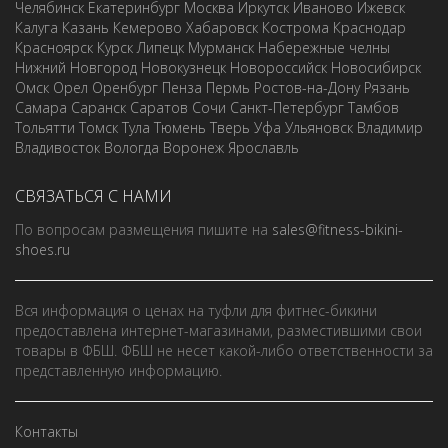
Челябинск
Екатеринбург
Москва
Иркутск
Иваново
Ижевск
Калуга
Казань
Кемерово
Хабаровск
Кострома
Краснодар
Красноярск
Курск
Липецк
Мурманск
Набережные челны
Нижний Новгород
Новокузнецк
Новороссийск
Новосибирск
Омск
Орел
Оренбург
Пенза
Пермь
Ростов-на-Дону
Рязань
Самара
Саранск
Саратов
Сочи
Санкт-Петербург
Тамбов
Тольятти
Томск
Тула
Тюмень
Тверь
Уфа
Ульяновск
Владимир
Владивосток
Вологда
Воронеж
Ярославль
СВЯЗАТЬСЯ С НАМИ
По вопросам размещения пишите на
sales@fitness-bikini-
shoes.ru
Вся информация о ценах на туфли для фитнес-бикини
предоставлена интернет-магазинами, разместившими свои
товары в ФБШ. ФБШ не несет какой-либо ответственности за
представленную информацию.
Контакты