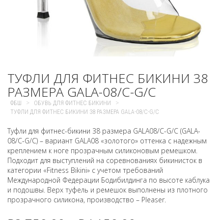
ТУФЛИ ДЛЯ ФИТНЕС БИКИНИ 38
РАЗМЕРА GALA-08/C-G/C
>
>
ФБШ
ОБУВЬ ДЛЯ ФИТНЕС БИКИНИ
ТУФЛИ ДЛЯ ФИТНЕС БИКИНИ 38 РАЗМЕРА GALA-08/C-G/C
Туфли для фитнес-бикини 38 размера GALA08/C-G/C (GALA-
08/C-G/C) – вариант GALA08 «золотого» оттенка с надежным
креплением к ноге прозрачным силиконовым ремешком.
Подходит для выступлений на соревнованиях бикинисток в
категории «Fitness Bikini» с учетом требований
Международной Федерации Бодибилдинга по высоте каблука
и подошвы. Верх туфель и ремешок выполнены из плотного
прозрачного силикона, производство – Pleaser.