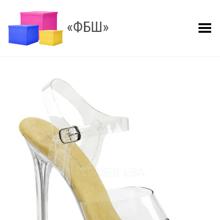
«ФБШ»
Показать меню